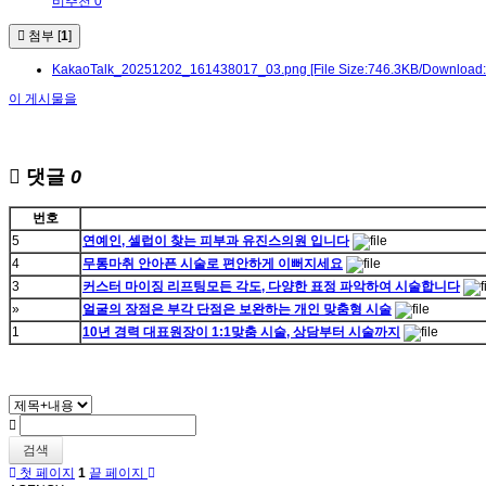
비추천 0
첨부 [
1
]
KakaoTalk_20251202_161438017_03.png
[File Size:746.3KB/Download:
이 게시물을
댓글
0
번호
5
연예인, 셀럽이 찾는 피부과 유진스의원 입니다
4
무통마취 안아픈 시술로 편안하게 이뻐지세요
3
커스터 마이징 리프팅모든 각도, 다양한 표정 파악하여 시술합니다
»
얼굴의 장점은 부각 단점은 보완하는 개인 맞춤형 시술
1
10년 경력 대표원장이 1:1맞춤 시술, 상담부터 시술까지
검색
첫 페이지
1
끝 페이지