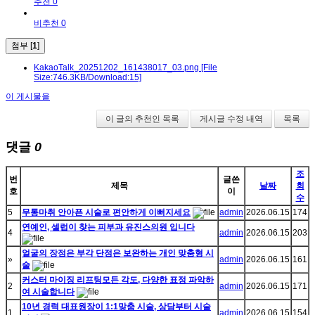
추천 0
비추천 0
첨부 [
1
]
KakaoTalk_20251202_161438017_03.png
[File
Size:746.3KB/Download:15]
이 게시물을
이 글의 추천인 목록
게시글 수정 내역
목록
댓글
0
조
번
글쓴
제목
날짜
회
호
이
수
5
무통마취 안아픈 시술로 편안하게 이뻐지세요
admin
2026.06.15
174
연예인, 셀럽이 찾는 피부과 유진스의원 입니다
4
admin
2026.06.15
203
얼굴의 장점은 부각 단점은 보완하는 개인 맞춤형 시
»
admin
2026.06.15
161
술
커스터 마이징 리프팅모든 각도, 다양한 표정 파악하
2
admin
2026.06.15
171
여 시술합니다
10년 경력 대표원장이 1:1맞춤 시술, 상담부터 시술
1
admin
2026.06.15
154